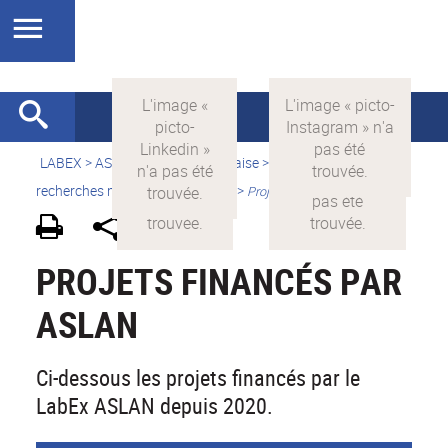
LABEX >
ASLAN
>
Version française
>
Quelles sont les
recherches menées par ASLAN ?
>
Projets financés par ASLAN
PROJETS FINANCÉS PAR
ASLAN
Ci-dessous les projets financés par le
LabEx ASLAN depuis 2020.