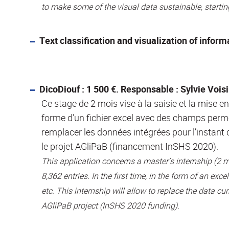
to make some of the visual data sustainable, starting
Text classification and visualization of inform
DicoDiouf : 1 500 €. Responsable : Sylvie Vois
Ce stage de 2 mois vise à la saisie et la mise 
forme d’un fichier excel avec des champs permet
remplacer les données intégrées pour l’instan
le projet AGliPaB (financement InSHS 2020).
This application concerns a master’s internship (2
8,362 entries. In the first time, in the form of an ex
etc. This internship will allow to replace the data c
AGliPaB project (InSHS 2020 funding).