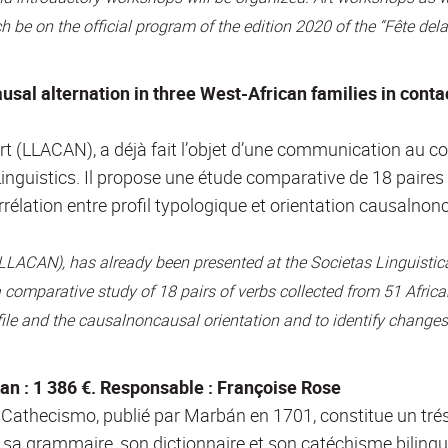
 be on the official program of the edition 2020 of the “Fête dela
 alternation in three West-African families in contact
rt (LLACAN), a déjà fait l’objet d’une communication au co
Linguistics. Il propose une étude comparative de 18 paires
orrélation entre profil typologique et orientation causalnon
 (LLACAN), has already been presented at the Societas Linguisti
a comparative study of 18 pairs of verbs collected from 51 Africa
file and the causalnoncausal orientation and to identify change
an : 1 386 €. Responsable : Françoise Rose
y Cathecismo, publié par Marbán en 1701, constitue un tr
 sa grammaire, son dictionnaire et son catéchisme bilingu