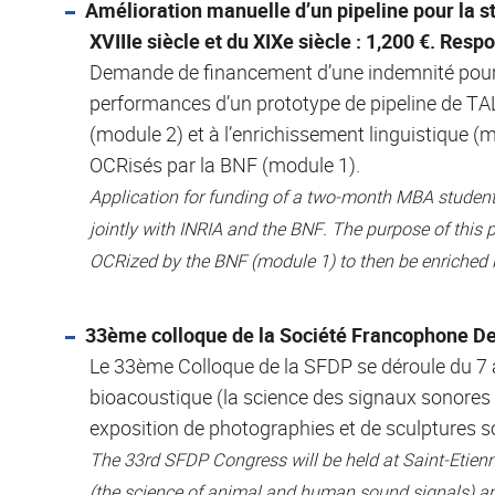
Amélioration manuelle d’un pipeline pour la s
XVIIIe siècle et du XIXe siècle : 1,200 €. Resp
Demande de financement d’une indemnité pour d
performances d’un prototype de pipeline de TA
(module 2) et à l’enrichissement linguistique (
OCRisés par la BNF (module 1).
Application for funding of a two-month MBA student 
jointly with INRIA and the BNF. The purpose of this 
OCRized by the BNF (module 1) to then be enriched 
33ème colloque de la Société Francophone De 
Le 33ème Colloque de la SFDP se déroule du 7 a
bioacoustique (la science des signaux sonores a
exposition de photographies et de sculptures s
The 33rd SFDP Congress will be held at Saint-Etien
(the science of animal and human sound signals) and