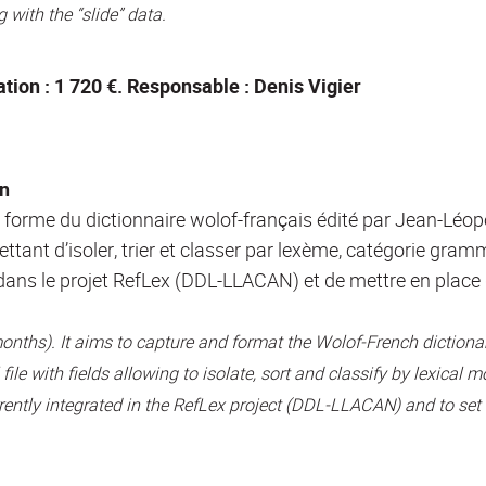
 with the “slide” data.
ation : 1 720 €. Responsable : Denis Vigier
in
en forme du dictionnaire wolof-français édité par Jean-Lé
tant d’isoler, trier et classer par lexème, catégorie gra
t dans le projet RefLex (DDL-LLACAN) et de mettre en pl
 months). It aims to capture and format the Wolof-French dictio
cel file with fields allowing to isolate, sort and classify by lexi
urrently integrated in the RefLex project (DDL-LLACAN) and to set