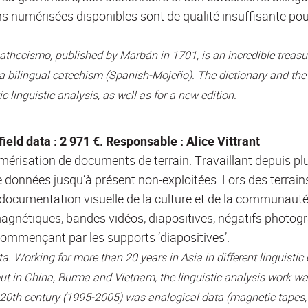
ions numérisées disponibles sont de qualité insuffisante p
athecismo, published by Marbán in 1701, is an incredible treasu
d a bilingual catechism (Spanish-Mojeño). The dictionary and the
ic linguistic analysis, as well as for a new edition.
field data : 2 971 €. Responsable : Alice Vittrant
érisation de documents de terrain. Travaillant depuis p
 données jusqu’à présent non-exploitées. Lors des terrains
documentation visuelle de la culture et de la communauté. 
gnétiques, bandes vidéos, diapositives, négatifs photogr
commençant par les supports ‘diapositives’.
data. Working for more than 20 years in Asia in different linguis
 out in China, Burma and Vietnam, the linguistic analysis work w
 20th century (1995-2005) was analogical data (magnetic tapes, 