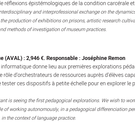
 de réflexions épistémologiques de la condition carcérale
interdisciplinary and interprofessional exchange on the dynami
the production of exhibitions on prisons, artistic research cultiva
 and methods of investigation of museum practices.
e (AVAL) : 2,946 €. Responsable : Joséphine Remon
informatique donne lieu aux premières explorations pédago
le rôle d’orchestrateurs de ressources auprès d’élèves cap
ster ces dispositifs à petite échelle pour en explorer le p
nt is seeing the first pedagogical explorations. We wish to work
e of working autonomously, in a pedagogical differenciation per
, in the context of language practice.