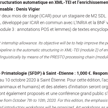
tructuration automatique en XML-TEI et l’enrichissemen
onsable : Denis Vigier
eux mois de stage (ICAR) pour un stagiaire de M2 SDL. Son
L développé par ICAR en commun avec L’INRIA et la BNF v
module 3 : annotations POS et lemmes) de textes encyclopé
internship allowance. Its objective will be to help improve the
pipeline is the automatic structuring in XML-TEI (module 2) of en
linguistically by means of the PRESTO processing chain (module
Primatologie (SFDP) à Saint -Etienne : 1,000 €. Respon
u 10 octobre 2020 à Saint Étienne. Pour cette édition, l'a
nimaux et humains) et des ateliers d’initiation seront orga
ont également proposés et une conférence grand public s’
ne from October 7th to 10th, 2020. For this edition, the emphas
 introductory workshops will be organized. Art workshops as we