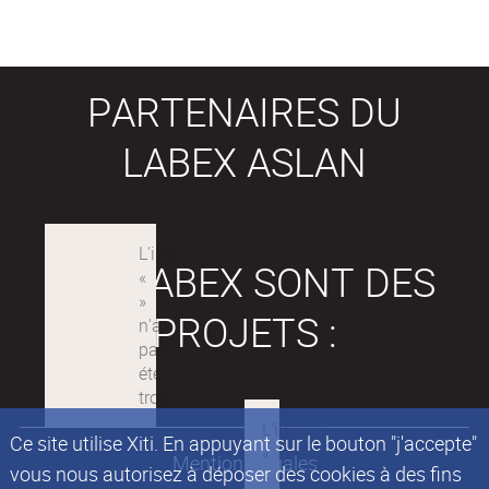
PARTENAIRES DU
LABEX ASLAN
LES LABEX SONT DES
PROJETS :
Ce site utilise Xiti. En appuyant sur le bouton "j'accepte"
Mentions légales
vous nous autorisez à déposer des cookies à des fins