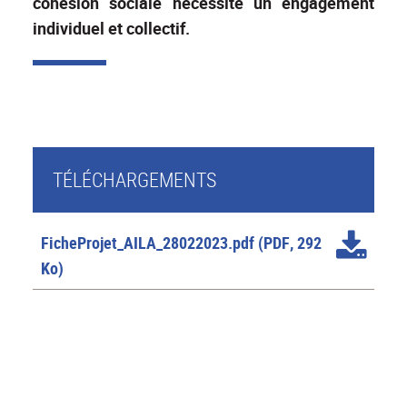
cohésion sociale nécessite un engagement
individuel et collectif.
TÉLÉCHARGEMENTS
FicheProjet_AILA_28022023.pdf
(PDF, 292
Ko)