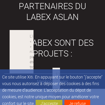
PARTENAIRES DU
LABEX ASLAN
LES LABEX SONT DES
PROJETS :
Ce site utilise Xiti. En appuyant sur le bouton "j'accepte"
Mentions légales
vous nous autorisez à déposer des cookies à des fins
de mesure d'audience. L'acceptation du dépot de
cookies, est notre unique moyen pour améliorer votre
confort sur le site.
J'accepte
Je refuse