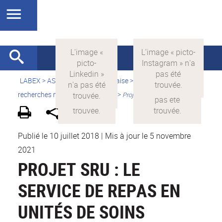
LABEX >
ASLAN
>
Version française
>
Quelles sont les
recherches menées par ASLAN ?
>
Projets financés par ASLAN
Publié le 10 juillet 2018
|
Mis à jour le 5 novembre
2021
PROJET SRU : LE
SERVICE DE REPAS EN
UNITÉS DE SOINS