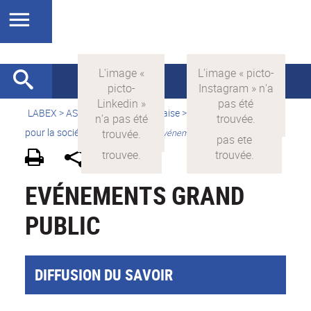
LABEX >
ASLAN
>
Version française
>
La science avec et
pour la société
>
Valorisation
>
Evénements grand public
EVÉNEMENTS GRAND
PUBLIC
DIFFUSION DU SAVOIR