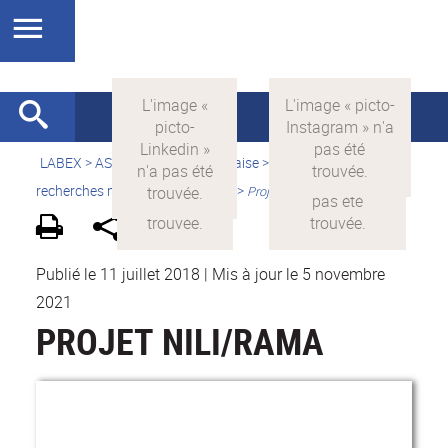
LABEX >
ASLAN
>
Version française
>
Quelles sont les
recherches menées par ASLAN ?
>
Projets financés par ASLAN
Publié le 11 juillet 2018
|
Mis à jour le 5 novembre
2021
PROJET NILI/RAMA