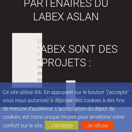
PARTENAIRES DU
LABEX ASLAN
LES LABEX SONT DES
PROJETS :
Ce site utilise Xiti. En appuyant sur le bouton "j'accepte"
Mentions légales
vous nous autorisez à déposer des cookies à des fins
de mesure d'audience. L'acceptation du dépot de
cookies, est notre unique moyen pour améliorer votre
confort sur le site.
J'accepte
Je refuse