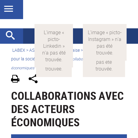
LABEX >
ASLAN
>
Version française
>
La science avec et
pour la société
>
Valorisation
>
Collaborations avec des acteurs
économiques
COLLABORATIONS AVEC
DES ACTEURS
ÉCONOMIQUES