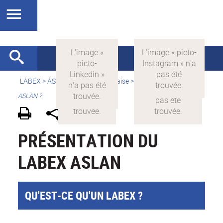
LABEX >
ASLAN
>
Version française
>
Qu'est-ce que le LabEx
ASLAN ?
PRÉSENTATION DU
LABEX ASLAN
QU'EST-CE QU'UN LABEX ?