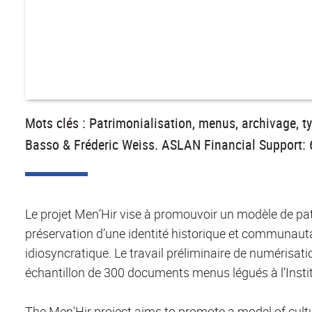
Mots clés : Patrimonialisation, menus, archivage, ty
Basso & Fréderic Weiss. ASLAN Financial Support: 6 
Le projet Men’Hir vise à promouvoir un modèle de patri
préservation d’une identité historique et communautai
idiosyncratique. Le travail préliminaire de numérisati
échantillon de 300 documents menus légués à l’Insti
The Men'Hir project aims to promote a model of cultu