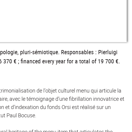
pologie, pluri-sémiotique. Responsables : Pierluigi
370 € ; financed every year for a total of 19 700 €.
monialisation de l’objet culturel menu qui articule la
re, avec le témoignage d’une fibrillation innovatrice et
on et d’indexation du fonds Orsi est réalisé sur un
tut Paul Bocuse.
ral heritage of the menu item that articulates the