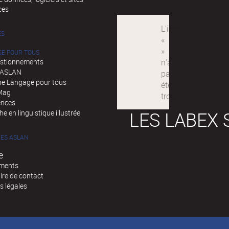
ces
ÉS
GE POUR TOUS
stionnements
d'ASLAN
e Langage pour tous
Mag
ences
LES LABEX 
e en linguistique illustrée
ES ASLAN
e
ments
ire de contact
s légales