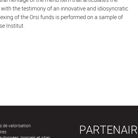
 with the testimony of an innovative and idiosyncratic
dexing of the Orsi funds is performed on a sample of
 Institut.
PARTENAIR
 de valorisation
ires
 données, logiciels et sites