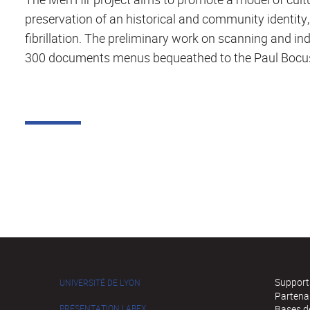
preservation of an historical and community identity,
fibrillation. The preliminary work on scanning and in
300 documents menus bequeathed to the Paul Bocuse
Supports
UNIVERSITÉ DE LYON
Partena
PRÉSENTATION LABEX
Bases de