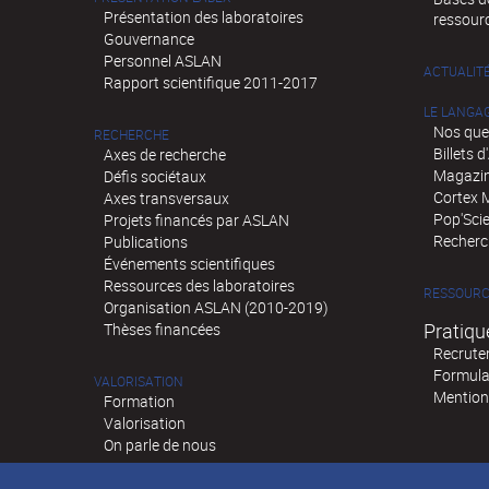
Présentation des laboratoires
ressour
Gouvernance
Personnel ASLAN
ACTUALIT
Rapport scientifique 2011-2017
LE LANGA
Nos que
RECHERCHE
Billets 
Axes de recherche
Magazin
Défis sociétaux
Cortex 
Axes transversaux
Pop'Sci
Projets financés par ASLAN
Recherch
Publications
Événements scientifiques
Ressources des laboratoires
RESSOURC
Organisation ASLAN (2010-2019)
Pratiqu
Thèses financées
Recrute
Formula
VALORISATION
Mention
Formation
Valorisation
On parle de nous