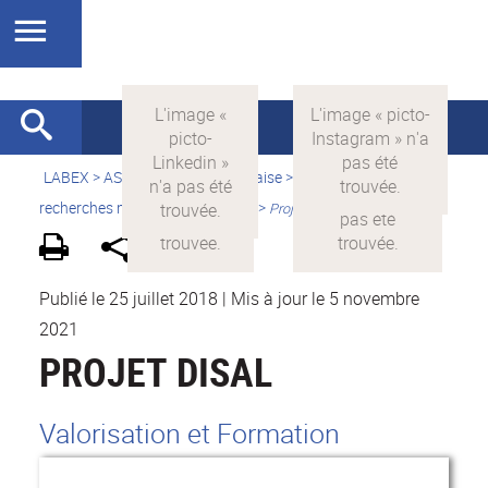
LABEX >
ASLAN
>
Version française
>
Quelles sont les
recherches menées par ASLAN ?
>
Projets financés par ASLAN
Publié le 25 juillet 2018
|
Mis à jour le 5 novembre
2021
PROJET DISAL
Valorisation et Formation