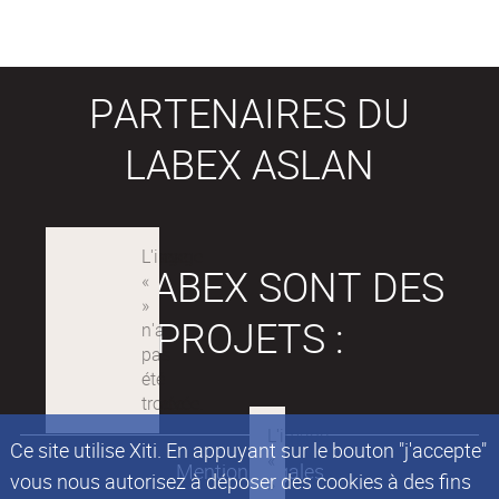
PARTENAIRES DU
LABEX ASLAN
LES LABEX SONT DES
PROJETS :
Ce site utilise Xiti. En appuyant sur le bouton "j'accepte"
Mentions légales
vous nous autorisez à déposer des cookies à des fins