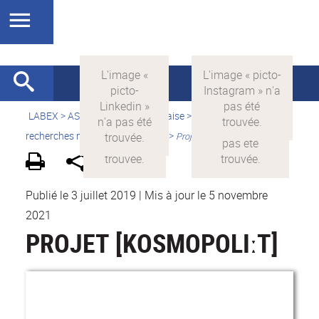
LABEX >
ASLAN
>
Version française
>
Quelles sont les
recherches menées par ASLAN ?
>
Projets financés par ASLAN
Publié le 3 juillet 2019
|
Mis à jour le 5 novembre
2021
PROJET [KOSMOPOLIːT]