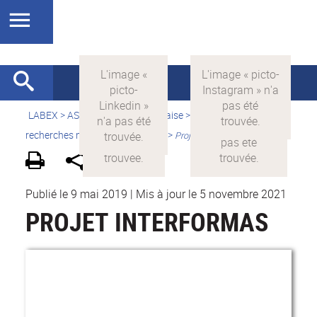
LABEX >
ASLAN
>
Version française
>
Quelles sont les
recherches menées par ASLAN ?
>
Projets financés par ASLAN
Publié le 9 mai 2019
|
Mis à jour le 5 novembre 2021
PROJET INTERFORMAS