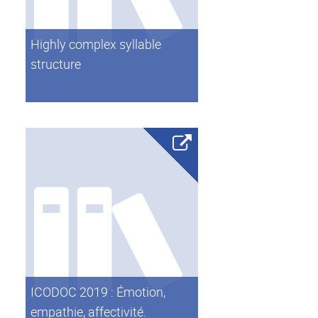
Highly complex syllable
structure
ICODOC 2019 : Émotion,
empathie, affectivité.