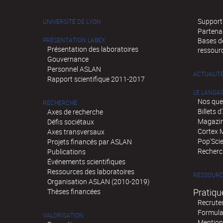
Supports
UNIVERSITÉ DE LYON
Partena
PRÉSENTATION LABEX
Bases de
Présentation des laboratoires
ressour
Gouvernance
Personnel ASLAN
ACTUALIT
Rapport scientifique 2011-2017
LE LANGA
Nos que
RECHERCHE
Billets 
Axes de recherche
Magazin
Défis sociétaux
Cortex 
Axes transversaux
Pop'Sci
Projets financés par ASLAN
Recherch
Publications
Événements scientifiques
Ressources des laboratoires
RESSOURC
Organisation ASLAN (2010-2019)
Pratiqu
Thèses financées
Recrute
Formula
VALORISATION
Mention