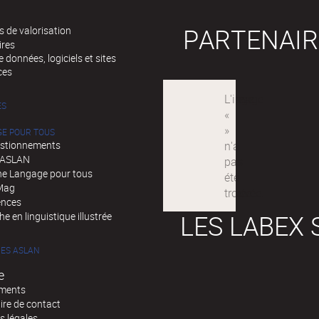
PARTENAIR
 de valorisation
ires
 données, logiciels et sites
ces
ÉS
GE POUR TOUS
stionnements
d'ASLAN
e Langage pour tous
Mag
ences
LES LABEX 
e en linguistique illustrée
ES ASLAN
e
ments
ire de contact
s légales