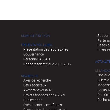
Supports
UNIVERSITÉ DE LYON
Partena
PRÉSENTATION LABEX
Bases de
Présentation des laboratoires
ressour
Gouvernance
Personnel ASLAN
ACTUALIT
Rapport scientifique 2011-2017
LE LANGA
Nos que
RECHERCHE
Billets 
Axes de recherche
Magazin
Défis sociétaux
Cortex 
Axes transversaux
Pop'Sci
Projets financés par ASLAN
Recherch
Publications
Événements scientifiques
Ressources des laboratoires