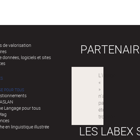
PARTENAIR
 de valorisation
ires
 données, logiciels et sites
ces
ÉS
GE POUR TOUS
stionnements
d'ASLAN
e Langage pour tous
Mag
ences
LES LABEX 
e en linguistique illustrée