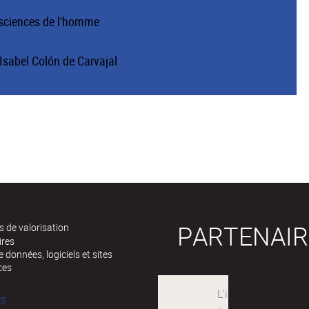
 sciences de l'homme
Isabel Colón de Carvajal
PARTENAIR
 de valorisation
ires
 données, logiciels et sites
ces
ÉS