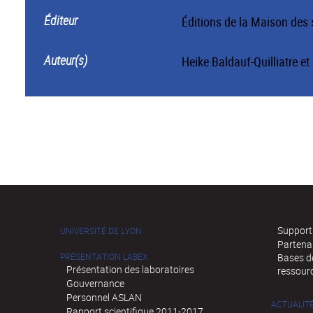
Éditeur
Éditions de la Maison des
Auteur(s)
Heike Baldauf-Quilliatre
et
Supports
UNIVERSITÉ DE LYON
Partena
PRÉSENTATION LABEX
Bases de
Présentation des laboratoires
ressour
Gouvernance
Personnel ASLAN
ACTUALIT
Rapport scientifique 2011-2017