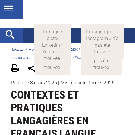
LABEX >
ASLAN
>
Version française
>
Quelles sont les
recherches menées par ASLAN ?
>
Publications
Publié le 3 mars 2025
|
Mis à jour le 3 mars 2025
CONTEXTES ET
PRATIQUES
LANGAGIÈRES EN
FRANÇAIS LANGUE