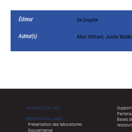
Éditeur
De Gruyter
Auteur(s)
Alice Vittrant, Justin Watk
Supports
UNIVERSITÉ DE LYON
Partena
PRÉSENTATION LABEX
Bases de
Présentation des laboratoires
ressour
Gouvernance