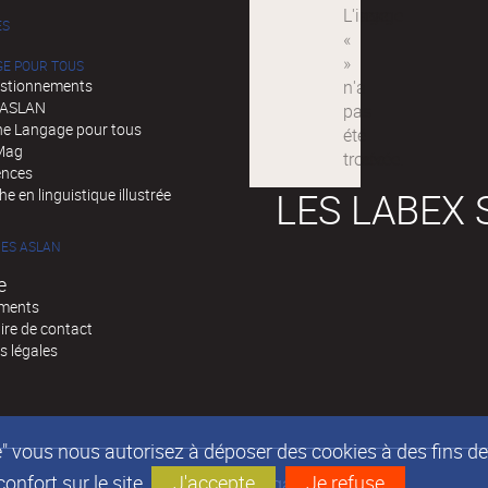
ÉS
GE POUR TOUS
stionnements
d'ASLAN
e Langage pour tous
Mag
ences
LES LABEX 
e en linguistique illustrée
ES ASLAN
e
ments
ire de contact
s légales
epte" vous nous autorisez à déposer des cookies à des fins 
nfort sur le site.
J'accepte
Je refuse
Mentions légales