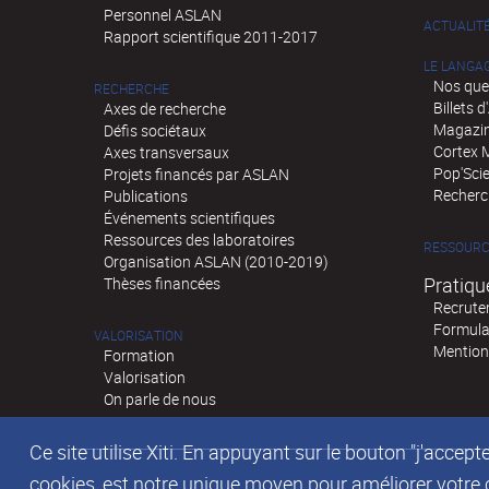
Personnel ASLAN
ACTUALIT
Rapport scientifique 2011-2017
LE LANGA
Nos que
RECHERCHE
Billets 
Axes de recherche
Magazin
Défis sociétaux
Cortex 
Axes transversaux
Pop'Sci
Projets financés par ASLAN
Recherch
Publications
Événements scientifiques
Ressources des laboratoires
RESSOURC
Organisation ASLAN (2010-2019)
Pratiqu
Thèses financées
Recrute
Formula
VALORISATION
Mention
Formation
Valorisation
On parle de nous
Ce site utilise Xiti. En appuyant sur le bouton "j'acc
cookies, est notre unique moyen pour améliorer votre co