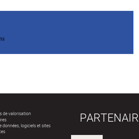
ins
PARTENAIR
 de valorisation
ires
 données, logiciels et sites
ces