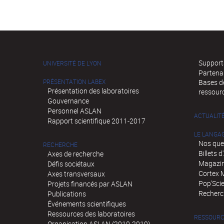
Supports
UNIVERSITÉ DE LYON
Partena
PRÉSENTATION LABEX
Bases de
Présentation des laboratoires
ressour
Gouvernance
Personnel ASLAN
ACTUALIT
Rapport scientifique 2011-2017
LE LANGA
Nos que
RECHERCHE
Billets 
Axes de recherche
Magazin
Défis sociétaux
Cortex 
Axes transversaux
Pop'Sci
Projets financés par ASLAN
Recherch
Publications
Événements scientifiques
Ressources des laboratoires
RESSOURC
Organisation ASLAN (2010-2019)