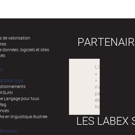
PARTENAIR
 de valorisation
ires
 données, logiciels et sites
ces
ÉS
GE POUR TOUS
stionnements
d'ASLAN
e Langage pour tous
Mag
ences
LES LABEX 
e en linguistique illustrée
ES ASLAN