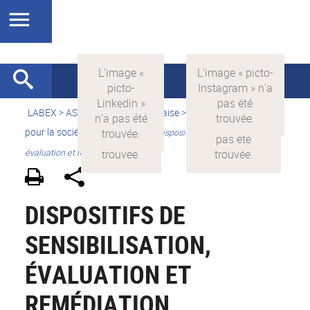
LABEX >
ASLAN
>
Version française
>
La science avec et
pour la société
>
Valorisation
>
Dispositifs de sensibilisation,
évaluation et remédiation
DISPOSITIFS DE
SENSIBILISATION,
ÉVALUATION ET
REMÉDIATION