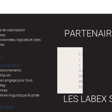
PARTENAIR
 de valorisation
ires
 données, logiciels et sites
ces
ÉS
GE POUR TOUS
stionnements
d'ASLAN
e Langage pour tous
Mag
ences
LES LABEX 
e en linguistique illustrée
ES ASLAN