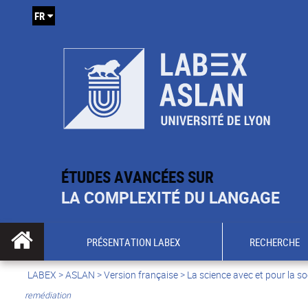
FR
ÉTUDES AVANCÉES SUR
LA COMPLEXITÉ DU LANGAGE
PRÉSENTATION LABEX
RECHERCHE
LABEX >
ASLAN
>
Version française
>
La science avec et pour la so
remédiation