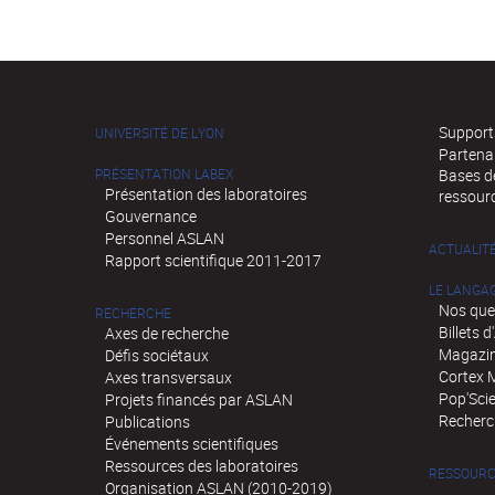
Supports
UNIVERSITÉ DE LYON
Partena
PRÉSENTATION LABEX
Bases de
Présentation des laboratoires
ressour
Gouvernance
Personnel ASLAN
ACTUALIT
Rapport scientifique 2011-2017
LE LANGA
Nos que
RECHERCHE
Billets 
Axes de recherche
Magazin
Défis sociétaux
Cortex 
Axes transversaux
Pop'Sci
Projets financés par ASLAN
Recherch
Publications
Événements scientifiques
Ressources des laboratoires
RESSOURC
Organisation ASLAN (2010-2019)