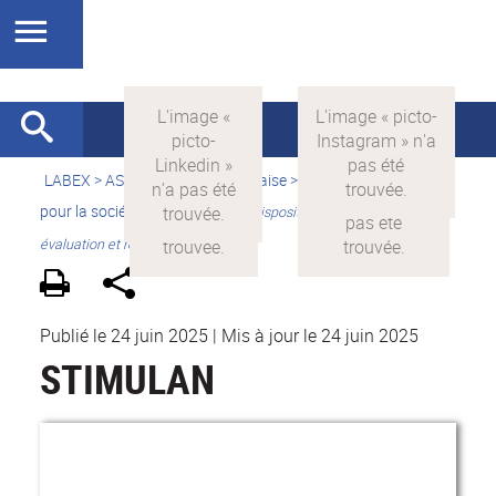
LABEX >
ASLAN
>
Version française
>
La science avec et
pour la société
>
Valorisation
>
Dispositifs de sensibilisation,
évaluation et remédiation
Publié le 24 juin 2025
|
Mis à jour le 24 juin 2025
STIMULAN