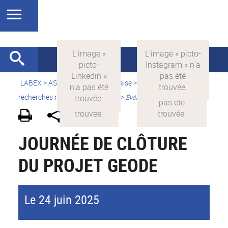
LABEX >
ASLAN
>
Version française
>
Quelles sont les
recherches menées par ASLAN ?
>
Événements scientifiques
JOURNÉE DE CLÔTURE
DU PROJET GEODE
Le 24 juin 2025