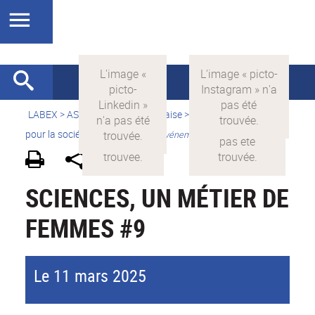
LABEX >
ASLAN
>
Version française
>
La science avec et
pour la société
>
Valorisation
>
Evénements grand public
SCIENCES, UN MÉTIER DE
FEMMES #9
Le 11 mars 2025