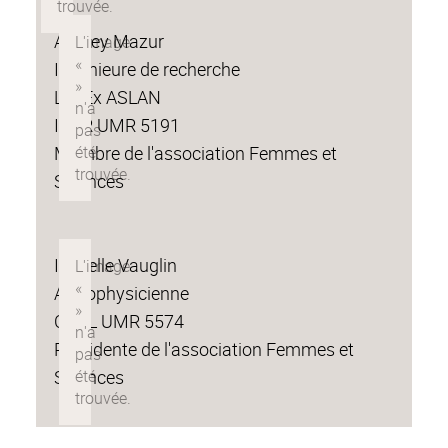
Audrey Mazur
Ingénieure de recherche
LabEx ASLAN
ICAR UMR 5191
Membre de l'association Femmes et
Sciences
Isabelle Vauglin
Astrophysicienne
CRAL UMR 5574
Présidente de l'association Femmes et
Sciences