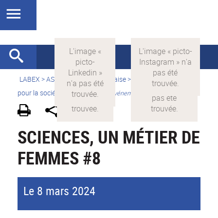
LABEX >
ASLAN
>
Version française
>
La science avec et
pour la société
>
Valorisation
>
Evénements grand public
SCIENCES, UN MÉTIER DE
FEMMES #8
Le 8 mars 2024