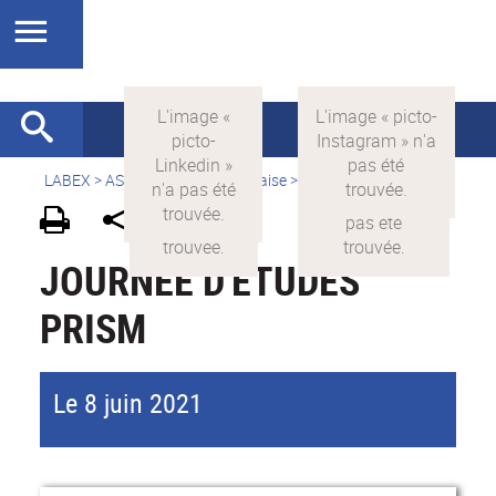
LABEX >
ASLAN
>
Version française
>
Actualités
JOURNÉE D'ÉTUDES
PRISM
Le 8 juin 2021