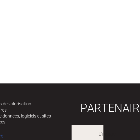
PARTENAIR
 de valorisation
ires
 données, logiciels et sites
ces
ÉS