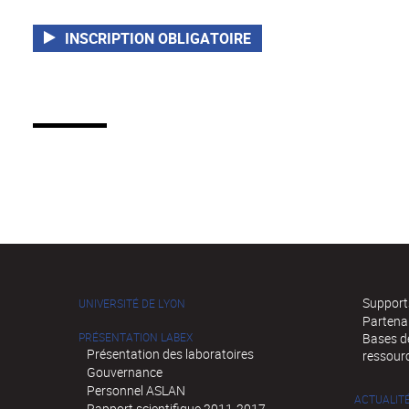
INSCRIPTION OBLIGATOIRE
Supports
UNIVERSITÉ DE LYON
Partena
PRÉSENTATION LABEX
Bases de
Présentation des laboratoires
ressour
Gouvernance
Personnel ASLAN
ACTUALIT
Rapport scientifique 2011-2017