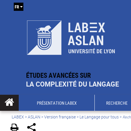
FR
ÉTUDES AVANCÉES SUR
LA COMPLEXITÉ DU LANGAGE
PRÉSENTATION LABEX
RECHERCHE
LABEX >
ASLAN
>
Version française
>
Le Langage pour tous
>
Reche