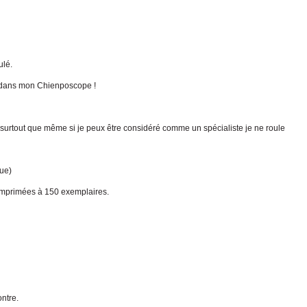
ulé.
u dans mon Chienposcope !
 surtout que même si je peux être considéré comme un spécialiste je ne roule
que)
e imprimées à 150 exemplaires.
ntre.