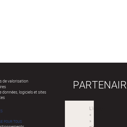
PARTENAIR
 de valorisation
ires
 données, logiciels et sites
ces
ÉS
GE POUR TOUS
stionnements