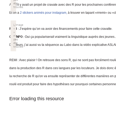
Alors il y avait un projet de cravate avec des R pour tes prochaines confére
Et on a
2 stickers animés pour instagram,
à trouver en tapant «rrremi» ou «
REMI :
J’espère qu’on va avoir des financements pour faire cette cravatte.
CHIENPO :
Oui ça populariserait vraiment la linguistique auprès des jeunes..
D’ailleurs, j’ai aussi vu ta séquence au Labo dans la vidéo explicative ASL
REMI :
Avec plaisir ! On retrouve des sons R, qui ne sont pas forcément rou
dans la production des R dans ces langues par les locuteurs. Je dois donc
la recherche de R qu'on va ensuite représenter de différentes manières en 
roulé est produit pour faire des hypothèses sur pourquoi certaines personn
Error loading this resource