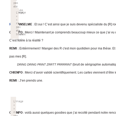
REMI
ANSELME
:
Et oui ! C’est ainsi que je suis devenu spécialiste du [R] ro
CHIENPO
:
Merci ! Maintenant je comprends beaucoup mieux ce que j’ai v
C’est fidèle à la réalité ?
REMI :
Entièrrrrement ! Manger des R c'est mon quotidien pour ma thèse. Et
pas mes [R].
(bruit de sérigraphie automati
DRING DRING PRINT ZRRTT PRRRRINT
CHIENPO :
Merci d’avoir validé scientifiquement. Les cartes viennent d’êtr
REMI :
J’en prends une.
CHIENPO :
voilà aussi quelques goodies que j’ai recolté pendant notre renco