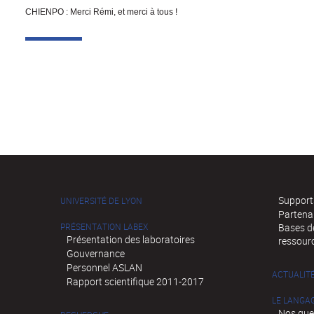
CHIENPO :
Merci Rémi, et merci à tous !
Supports
UNIVERSITÉ DE LYON
Partena
PRÉSENTATION LABEX
Bases de
Présentation des laboratoires
ressour
Gouvernance
Personnel ASLAN
ACTUALIT
Rapport scientifique 2011-2017
LE LANGA
Nos que