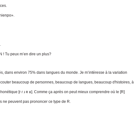
nces.
chienpo».
.
AN ! Tu peux m’en dire un plus?
lés, dans environ 75% dans langues du monde. Je m’intéresse à la variation
 écouter beaucoup de personnes, beaucoup de langues, beaucoup d'histoires, à
phonétique [r ɾ ɹ ʀ ʁ]. Comme ça après on peut mieux comprendre où le [R]
es ne peuvent pas prononcer ce type de R.