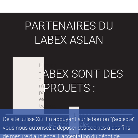
PARTENAIRES DU
LABEX ASLAN
LES LABEX SONT DES
PROJETS :
Ce site utilise Xiti. En appuyant sur le bouton "j'accepte"
Mentions légales
vous nous autorisez à déposer des cookies à des fins
de mesure d'audience. L'acceptation du dépot de