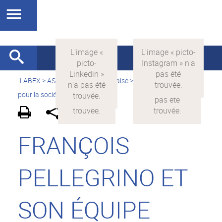
LABEX >
ASLAN
>
Version française
>
La science avec et
pour la société
>
On parle de nous
FRANÇOIS
PELLEGRINO ET
SON ÉQUIPE