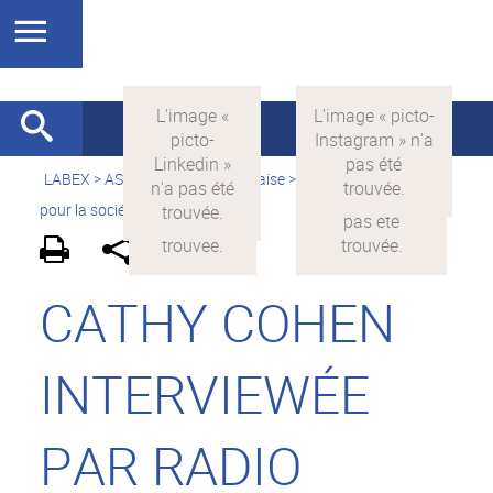
LABEX >
ASLAN
>
Version française
>
La science avec et
pour la société
>
On parle de nous
CATHY COHEN
INTERVIEWÉE
PAR RADIO