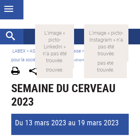
LABEX >
ASLAN
>
Version française
>
La science avec et
pour la société
>
Valorisation
>
Evénements grand public
SEMAINE DU CERVEAU
2023
Du 13 mars 2023 au 19 mars 2023