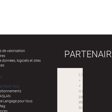
PARTENAIR
 de valorisation
ires
 données, logiciels et sites
ces
ÉS
GE POUR TOUS
stionnements
d'ASLAN
e Langage pour tous
Mag
ences