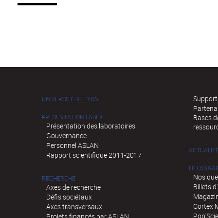
Supports
UNIVERSITÉ DE LYON
Partena
PRÉSENTATION LABEX
Bases de
Présentation des laboratoires
ressour
Gouvernance
Personnel ASLAN
ACTUALIT
Rapport scientifique 2011-2017
LE LANGA
Nos que
RECHERCHE
Billets 
Axes de recherche
Magazin
Défis sociétaux
Cortex 
Axes transversaux
Pop'Sci
Projets financés par ASLAN