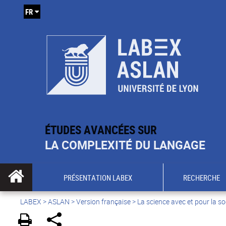
FR
ÉTUDES AVANCÉES SUR
LA COMPLEXITÉ DU LANGAGE
PRÉSENTATION LABEX
RECHERCHE
LABEX >
ASLAN
>
Version française
>
La science avec et pour la so