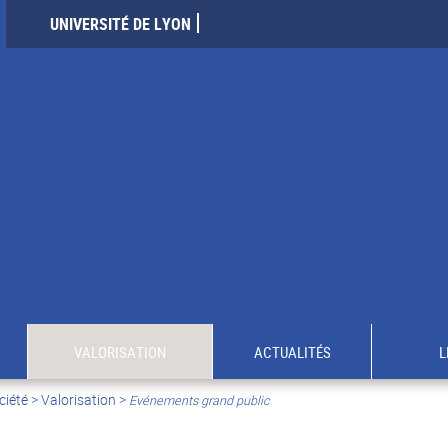
UNIVERSITÉ DE LYON
VALORISATION
ACTUALITÉS
L
ciété
>
Valorisation
>
Evénements grand public