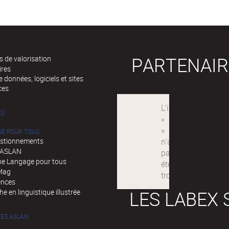
PARTENAIR
 de valorisation
ires
 données, logiciels et sites
ces
ÉS
GE POUR TOUS
stionnements
d'ASLAN
e Langage pour tous
Mag
ences
LES LABEX 
e en linguistique illustrée
ES ASLAN