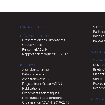
Supports
UNIVERSITÉ DE LYON
Partena
PRÉSENTATION LABEX
Bases de
Présentation des laboratoires
ressour
Gouvernance
Personnel ASLAN
ACTUALIT
Rapport scientifique 2011-2017
LE LANGA
Nos que
RECHERCHE
Billets 
Axes de recherche
Magazin
Défis sociétaux
Cortex 
Axes transversaux
Pop'Sci
Projets financés par ASLAN
Recherch
Publications
Événements scientifiques
Ressources des laboratoires
RESSOURC
Organisation ASLAN (2010-2019)