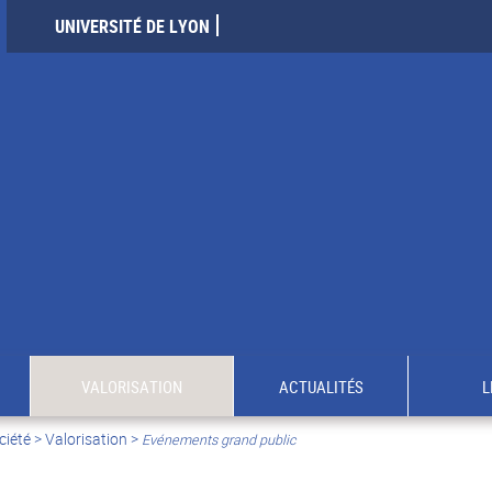
UNIVERSITÉ DE LYON
VALORISATION
ACTUALITÉS
L
ciété
>
Valorisation
>
Evénements grand public