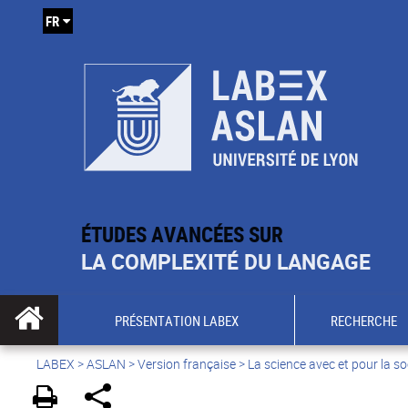
FR
ÉTUDES AVANCÉES SUR
LA COMPLEXITÉ DU LANGAGE
PRÉSENTATION LABEX
RECHERCHE
LABEX >
ASLAN
>
Version française
>
La science avec et pour la so