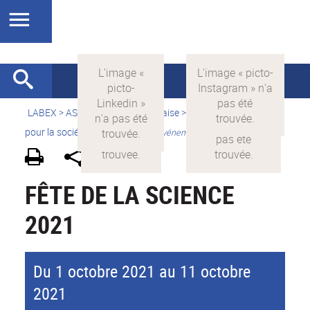
LABEX >
ASLAN
>
Version française
>
La science avec et
pour la société
>
Valorisation
>
Evénements grand public
FÊTE DE LA SCIENCE
2021
Du 1 octobre 2021 au 11 octobre
2021