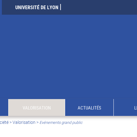
UNIVERSITÉ DE LYON
VALORISATION
ACTUALITÉS
L
ciété
>
Valorisation
>
Evénements grand public