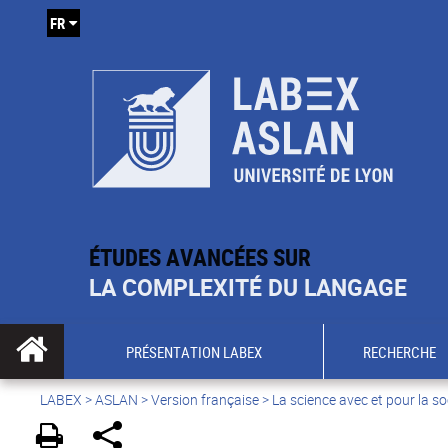
FR
ÉTUDES AVANCÉES SUR
LA COMPLEXITÉ DU LANGAGE
PRÉSENTATION LABEX
RECHERCHE
LABEX >
ASLAN
>
Version française
>
La science avec et pour la so