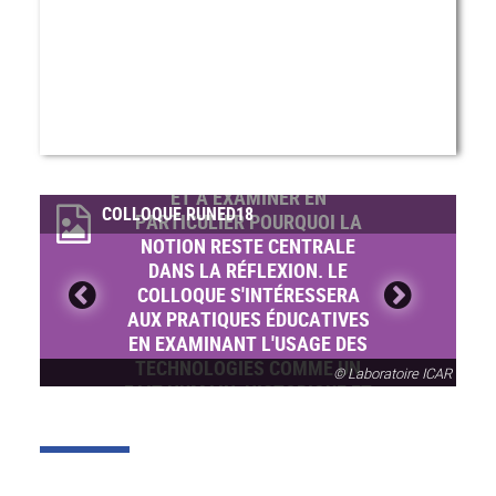
COLLOQUE-RUNED2018-1
LE COLLOQUE S'EMPLOIERA À
FAIRE LE POINT SUR LA
QUESTION DES USAGES DU
NUMÉRIQUE EN ÉDUCATION
ET À EXAMINER EN
COLLOQUE RUNED18
PARTICULIER POURQUOI LA
NOTION RESTE CENTRALE
DANS LA RÉFLEXION. LE
COLLOQUE S'INTÉRESSERA
AUX PRATIQUES ÉDUCATIVES
EN EXAMINANT L'USAGE DES
TECHNOLOGIES COMME UN
© Laboratoire ICAR
FAIT HUMAIN, HISTORIQUE ET
SOCIAL QUI IMPLIQUE DES
RÉSEAUX DE RELATIONS, DE
SIGNIFICATIONS,
D'IMAGINAIRES, D'USAGES ET