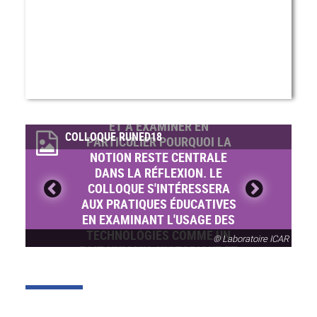
COLLOQUE-RUNED2018-1
LE COLLOQUE S'EMPLOIERA À
FAIRE LE POINT SUR LA
QUESTION DES USAGES DU
NUMÉRIQUE EN ÉDUCATION
ET À EXAMINER EN
COLLOQUE RUNED18
PARTICULIER POURQUOI LA
NOTION RESTE CENTRALE
DANS LA RÉFLEXION. LE
COLLOQUE S'INTÉRESSERA
AUX PRATIQUES ÉDUCATIVES
EN EXAMINANT L'USAGE DES
TECHNOLOGIES COMME UN
© Laboratoire ICAR
FAIT HUMAIN, HISTORIQUE ET
SOCIAL QUI IMPLIQUE DES
RÉSEAUX DE RELATIONS, DE
SIGNIFICATIONS,
D'IMAGINAIRES, D'USAGES ET