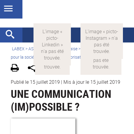
LABEX >
ASLAN
>
Version française
>
La science avec et
pour la société
>
Supports de valorisation
>
Vidéothèque
Publié le 15 juillet 2019
|
Mis à jour le 15 juillet 2019
UNE COMMUNICATION
(IM)POSSIBLE ?