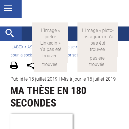
LABEX >
ASLAN
>
Version française
>
La science avec et
pour la société
>
Supports de valorisation
>
Vidéothèque
Publié le 15 juillet 2019
|
Mis à jour le 15 juillet 2019
MA THÈSE EN 180
SECONDES