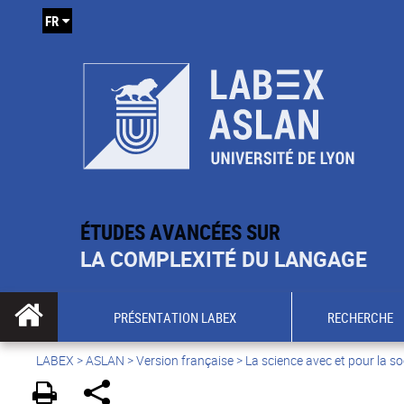
FR
ÉTUDES AVANCÉES SUR
LA COMPLEXITÉ DU LANGAGE
PRÉSENTATION LABEX
RECHERCHE
LABEX >
ASLAN
>
Version française
>
La science avec et pour la so