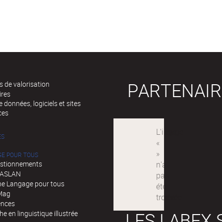
PARTENAIR
 de valorisation
ires
 données, logiciels et sites
ces
ÉS
GE POUR TOUS
stionnements
d'ASLAN
e Langage pour tous
Mag
ences
LES LABEX 
e en linguistique illustrée