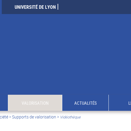
UNIVERSITÉ DE LYON
VALORISATION
ACTUALITÉS
L
ciété
>
Supports de valorisation
>
Vidéothèque