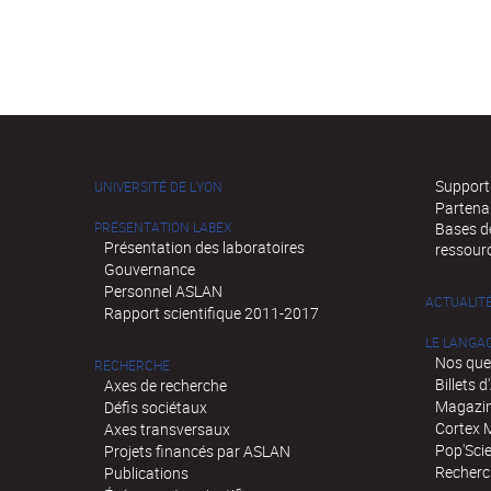
Supports
UNIVERSITÉ DE LYON
Partena
PRÉSENTATION LABEX
Bases de
Présentation des laboratoires
ressour
Gouvernance
Personnel ASLAN
ACTUALIT
Rapport scientifique 2011-2017
LE LANGA
Nos que
RECHERCHE
Billets 
Axes de recherche
Magazin
Défis sociétaux
Cortex 
Axes transversaux
Pop'Sci
Projets financés par ASLAN
Recherch
Publications