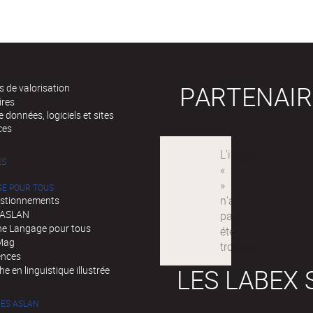
PARTENAIR
 de valorisation
ires
 données, logiciels et sites
ces
ÉS
GE POUR TOUS
stionnements
d'ASLAN
e Langage pour tous
Mag
ences
LES LABEX 
e en linguistique illustrée
ES ASLAN