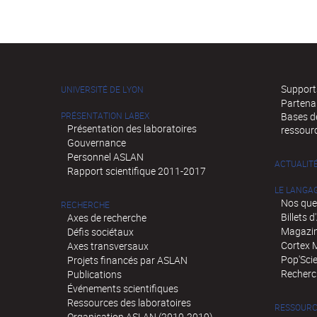
Supports
UNIVERSITÉ DE LYON
Partena
PRÉSENTATION LABEX
Bases de
Présentation des laboratoires
ressour
Gouvernance
Personnel ASLAN
ACTUALIT
Rapport scientifique 2011-2017
LE LANGA
Nos que
RECHERCHE
Billets 
Axes de recherche
Magazin
Défis sociétaux
Cortex 
Axes transversaux
Pop'Sci
Projets financés par ASLAN
Recherch
Publications
Événements scientifiques
Ressources des laboratoires
RESSOURC
Organisation ASLAN (2010-2019)