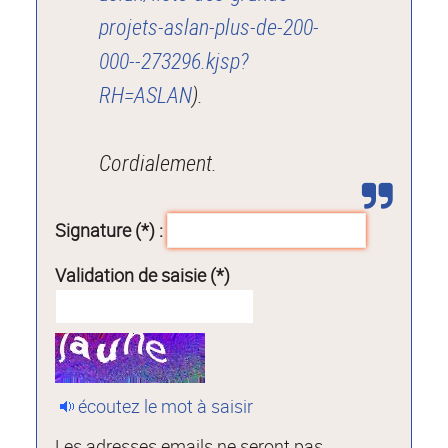
projets-aslan-plus-de-200-
000--273296.kjsp?
RH=ASLAN
).
Cordialement.
Signature (*) :
Validation de saisie (*)
écoutez le mot à saisir
Les adresses emails ne seront pas