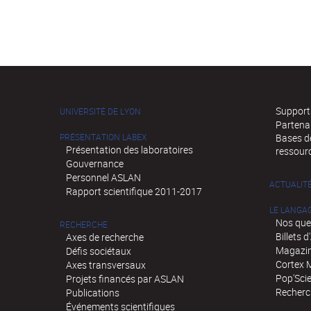
Supports
UNIVERSITÉ DE LYON
Partena
PRÉSENTATION LABEX
Bases de
Présentation des laboratoires
ressour
Gouvernance
Personnel ASLAN
ACTUALIT
Rapport scientifique 2011-2017
LE LANGA
Nos que
RECHERCHE
Billets 
Axes de recherche
Magazin
Défis sociétaux
Cortex 
Axes transversaux
Pop'Sci
Projets financés par ASLAN
Recherch
Publications
Événements scientifiques