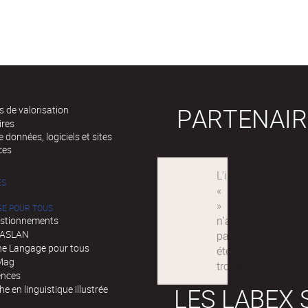
PARTENAIR
 de valorisation
ires
 données, logiciels et sites
ces
ÉS
GE POUR TOUS
stionnements
d'ASLAN
e Langage pour tous
Mag
ences
LES LABEX 
e en linguistique illustrée