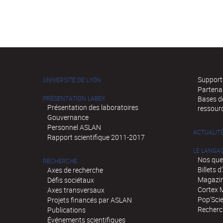
Supports
UNIVERSITÉ DE LYON
Partena
PRÉSENTATION LABEX
Bases de
Présentation des laboratoires
ressour
Gouvernance
Personnel ASLAN
ACTUALIT
Rapport scientifique 2011-2017
LE LANGA
Nos que
RECHERCHE
Billets 
Axes de recherche
Magazin
Défis sociétaux
Cortex 
Axes transversaux
Pop'Sci
Projets financés par ASLAN
Recherch
Publications
Événements scientifiques