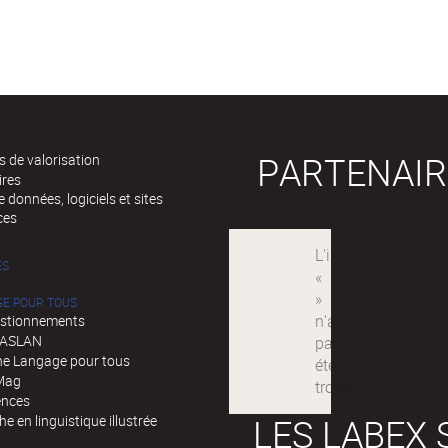
PARTENAIR
 de valorisation
ires
 données, logiciels et sites
ces
ÉS
GE POUR TOUS
stionnements
d'ASLAN
e Langage pour tous
Mag
ences
LES LABEX 
e en linguistique illustrée