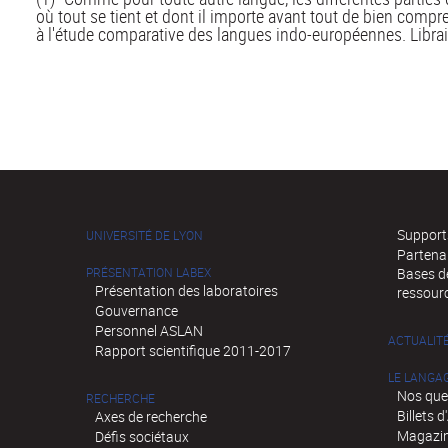
où tout se tient et dont il importe avant tout de bien compr
à l'étude comparative des langues indo-européennes. Librai
Supports
UNIVERSITÉ DE LYON
Partena
PRÉSENTATION LABEX
Bases de
Présentation des laboratoires
ressour
Gouvernance
Personnel ASLAN
ACTUALIT
Rapport scientifique 2011-2017
LE LANGA
Nos que
RECHERCHE
Billets 
Axes de recherche
Magazin
Défis sociétaux