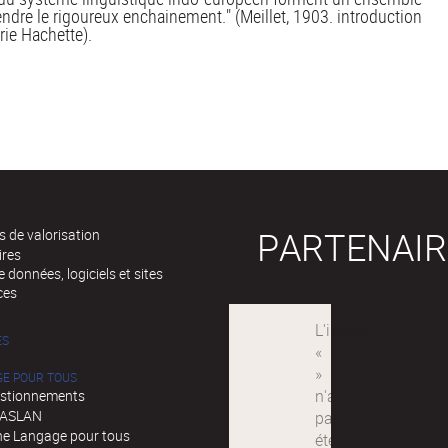
endre le rigoureux enchainement." (Meillet, 1903. introduction
rie Hachette).
PARTENAIR
 de valorisation
ires
 données, logiciels et sites
ces
ÉS
GE POUR TOUS
stionnements
d'ASLAN
e Langage pour tous