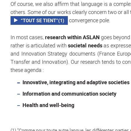
Of course, we also affirm that language is a complex
others. Some of our works clearly concern two or all 
convergence pole.
“TOUT SE TIENT”(1)
In most cases,
research within ASLAN
goes beyond 
rather is articulated with
societal needs
as expresse
and Innovation Strategy documents (France Europ
Transfer and Innovation). Our research tends to contr
these agenda :
Innovative, integrating and adaptive societies
Information and communication society
Health and well-being
(1) "Comme pour toute autre langue, les différentes parti