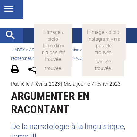
LABEX >
ASLAN
>
Version française
>
Quelles sont les
recherches menées par ASLAN ?
>
Publications
Publié le 7 février 2023
|
Mis à jour le 7 février 2023
ARGUMENTER EN
RACONTANT
De la narratologie à la linguistique,
tome III