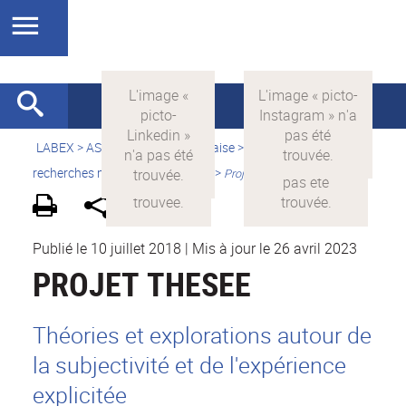
LABEX >
ASLAN
>
Version française
>
Quelles sont les
recherches menées par ASLAN ?
>
Projets financés par ASLAN
Publié le 10 juillet 2018
|
Mis à jour le 26 avril 2023
PROJET THESEE
Théories et explorations autour de
la subjectivité et de l'expérience
explicitée