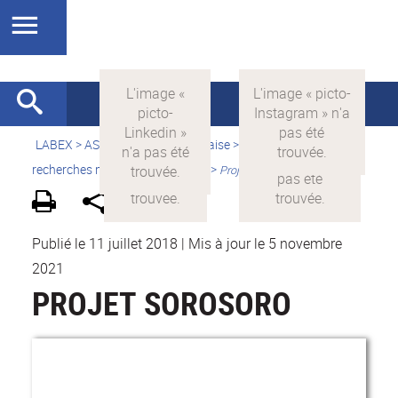
LABEX >
ASLAN
>
Version française
>
Quelles sont les
recherches menées par ASLAN ?
>
Projets financés par ASLAN
Publié le 11 juillet 2018
|
Mis à jour le 5 novembre
2021
PROJET SOROSORO