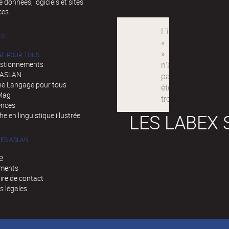
 données, logiciels et sites
ces
ÉS
GE POUR TOUS
stionnements
d'ASLAN
e Langage pour tous
Mag
ences
LES LABEX 
e en linguistique illustrée
ES ASLAN
e
ments
ire de contact
s légales