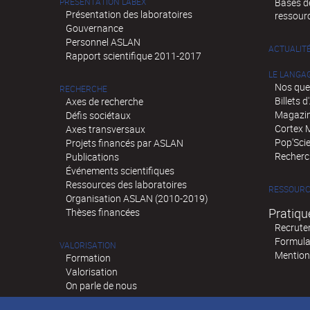
PRÉSENTATION LABEX
Bases de
Présentation des laboratoires
ressour
Gouvernance
Personnel ASLAN
ACTUALIT
Rapport scientifique 2011-2017
LE LANGA
Nos que
RECHERCHE
Billets 
Axes de recherche
Magazin
Défis sociétaux
Cortex 
Axes transversaux
Pop'Sci
Projets financés par ASLAN
Recherch
Publications
Événements scientifiques
Ressources des laboratoires
RESSOURC
Organisation ASLAN (2010-2019)
Pratiqu
Thèses financées
Recrute
Formula
VALORISATION
Mention
Formation
Valorisation
On parle de nous