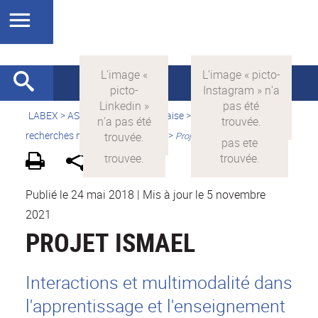
LABEX >
ASLAN
>
Version française
>
Quelles sont les
recherches menées par ASLAN ?
>
Projets financés par ASLAN
Publié le 24 mai 2018
|
Mis à jour le 5 novembre
2021
PROJET ISMAEL
Interactions et multimodalité dans
l'apprentissage et l'enseignement